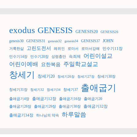
exodus
GENESIS
GENESIS20
GENESIS26
JOHN
genesis30
GENESIS31
GENESIS37
genesis32
genesis34
고린도전서
민수기11장
거룩한삶
레위인
로마서
로마서강해
어린이설교
속죄제
민수기14장
민수기20장
성령충만
어린이예배
주일학교설교
요한복음
창세기
창세기20
창세기30장
창세기26장
창세기27장
출애굽기
창세기31장
창세기37
창세기32
창세기34
출애굽기12장
출애굽기4장
출애굽기16장
출애굽기20
출애굽기32장
출애굽기28장
출애굽기29장
출애굽기30장
하루말씀
출애굽기34장
하나님의 약속