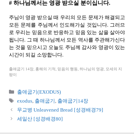
# 하나님께서는 영광 받으실 분이십니다.
주님이 영광 받으실 때 우리의 모든 문제가 해결되고
모든 문제를 주님께서 인도해가실 것입니다. 그러므
로 우리는 믿음으로 반응하고 믿음 있는 삶을 살아야
됩니다. 그 때 하나님께서 모든 역사를 주관해가신다
는 것을 믿으시고 오늘도 주님께 감사와 영광이 있는
시간이 되길 소망합니다.
출애굽기 14장, 홍해의 기적, 믿음의 행동, 하나님의 영광, 모세의 지
팡이
카
출애굽기(EXODUS)
테
태
exodus
,
출애굽기
,
출애굽기14장
고
그
무교병 Unleavened Bread [성경배경79]
리
세일산 [성경배경80]