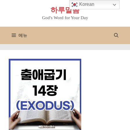
컨
Korean
하루말씀
텐
츠
God's Word for Your Day
로
건
메뉴
너
뛰
기