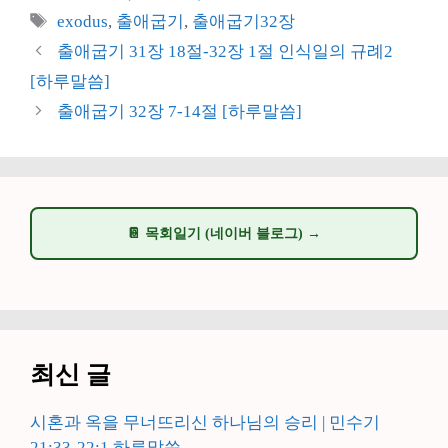
테
태
exodus
,
출애굽기
,
출애굽기32장
고
그
출애굽기 31장 18절-32장 1절 인식일의 규례2
리
[하루말씀]
출애굽기 32장 7-14절 [하루말씀]
📔 목회일기 (네이버 블로그) →
최신 글
시혼과 옥을 무너뜨리신 하나님의 승리 | 민수기
21:33-22:1 하루말씀