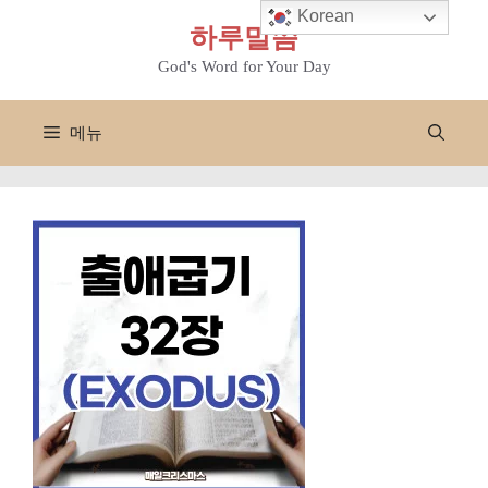
컨
Korean
하루말씀
텐
츠
God's Word for Your Day
로
건
메뉴
너
뛰
기