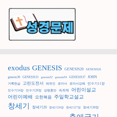
exodus
GENESIS
GENESIS20
GENESIS26
JOHN
genesis30
GENESIS31
GENESIS37
genesis32
genesis34
고린도전서
민수기11장
거룩한삶
레위인
로마서
로마서강해
어린이설교
속죄제
민수기14장
민수기20장
성령충만
어린이예배
주일학교설교
요한복음
창세기
창세기20
창세기30장
창세기26장
창세기27장