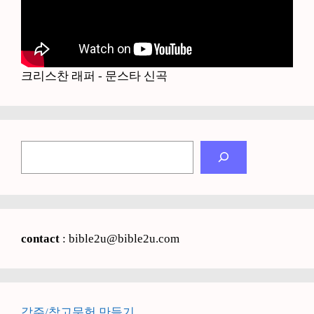
크리스찬 래퍼 - 문스타 신곡
검
색
contact
: bible2u@bible2u.com
각주/참고문헌 만들기