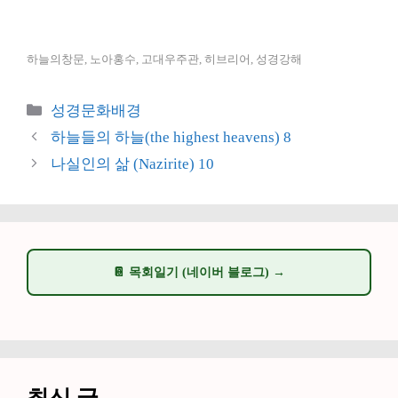
하늘의창문, 노아홍수, 고대우주관, 히브리어, 성경강해
카
성경문화배경
테
하늘들의 하늘(the highest heavens) 8
고
나실인의 삶 (Nazirite) 10
리
📔 목회일기 (네이버 블로그) →
최신 글