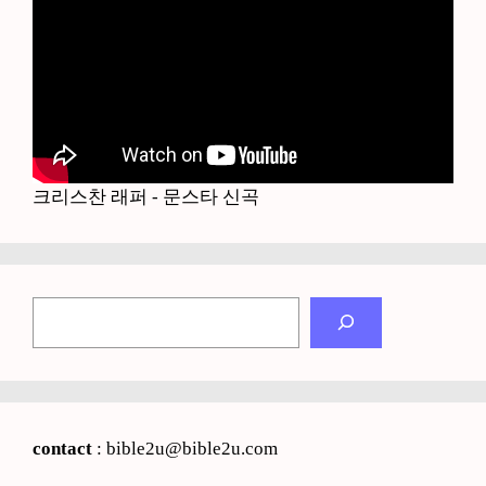
크리스찬 래퍼 - 문스타 신곡
검
색
contact
: bible2u@bible2u.com