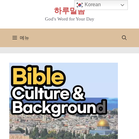
컨
Korean
하루말씀
텐
츠
God's Word for Your Day
로
건
메뉴
너
뛰
기