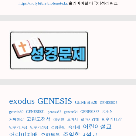
https://holybible.biblenote.kr/
홀리바이블 다국어성경 링크
exodus
GENESIS
GENESIS20
GENESIS26
JOHN
genesis30
GENESIS31
GENESIS37
genesis32
genesis34
고린도전서
민수기11장
거룩한삶
레위인
로마서
로마서강해
어린이설교
속죄제
민수기14장
민수기20장
성령충만
어린이예배
주일학교설교
요한복음