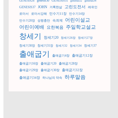
genesis30
GENESIS31
GENESIS26
genesis32
genesis34
고린도전서
JOHN
GENESIS37
거룩한삶
레위인
민수기11장
로마서
로마서강해
민수기14장
어린이설교
속죄제
민수기20장
성령충만
어린이예배
주일학교설교
요한복음
창세기
창세기20
창세기26장
창세기27장
창세기30장
창세기31장
창세기37
창세기32
창세기34
출애굽기
출애굽기12장
출애굽기4장
출애굽기16장
출애굽기20
출애굽기28장
출애굽기32장
출애굽기29장
출애굽기30장
하루말씀
출애굽기34장
하나님의 약속