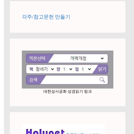
각주/참고문헌 만들기
대한성서공회 성경읽기 링크