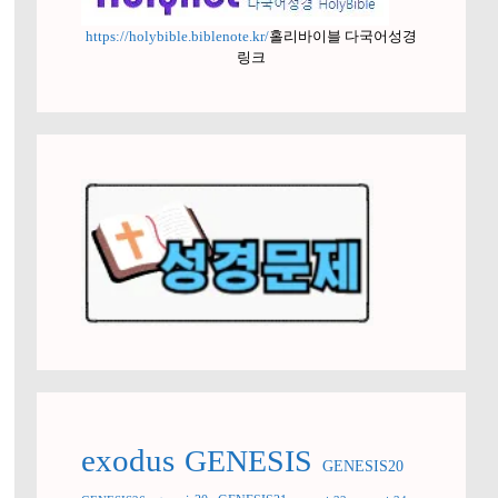
https://holybible.biblenote.kr/
홀리바이블 다국어성경
링크
exodus
GENESIS
GENESIS20