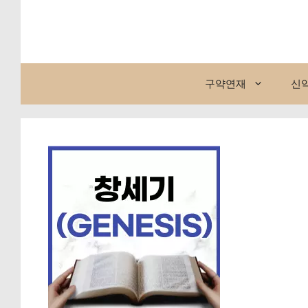
컨
텐
츠
로
건
구약연재
신
너
뛰
기