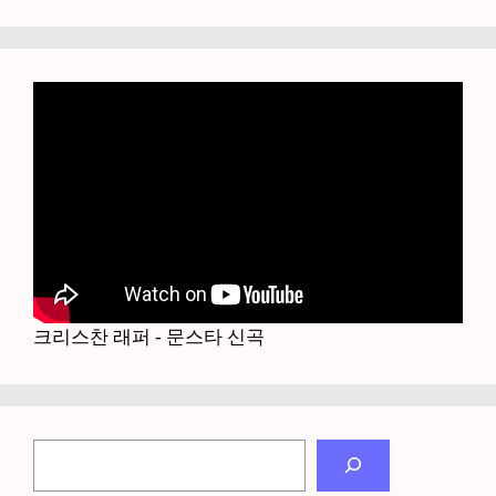
크리스찬 래퍼 - 문스타 신곡
검
색