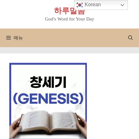
컨
Korean
하루말씀
텐
츠
God's Word for Your Day
로
건
메뉴
너
뛰
기