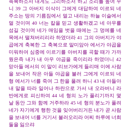
축복하소서 내게도 그리하소서 하고 소리를 높여 우
니 39 그 아버지 이삭이 그에게 대답하여 이르되 네
주소는 땅의 기름짐에서 멀고 내리는 하늘 이슬에서
멀 것이며 40 너는 칼을 믿고 생활하겠고 네 아우를
섬길 것이며 네가 매임을 벗을 때에는 그 멍에를 네
목에서 떨쳐버리리라 하였더라 41 그의 아버지가 야
곱에게 축복한 그 축복으로 말미암아 에서가 야곱을
미워하여 심중에 이르기를 아버지를 곡할 때가 가까
웠은즉 내가 내 아우 야곱을 죽이리라 하였더니 42
맏아들 에서의 이 말이 리브가에게 들리매 이에 사람
을 보내어 작은 아들 야곱을 불러 그에게 이르되 네
형 에서가 너를 죽여 그 한을 풀려 하니 43 내 아들아
내 말을 따라 일어나 하란으로 가서 내 오라버니 라
반에게로 피신하여 44 네 형의 노가 풀리기까지 몇
날 동안 그와 함께 거주하라 45 네 형의 분노가 풀려
네가 자기에게 행한 것을 잊어버리거든 내가 곧 사람
을 보내어 너를 거기서 불러오리라 어찌 하루에 너희
둘을 잃으랴