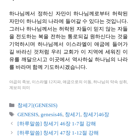
하나님께서 정하신 자만이 하나님께로부터 허락된
자만이 하나님의 나라에 들어갈 수 있다는 것입니다.
그러나 하나님께서는 허락된 자들이 믿지 않는 자들
을 전도하는 복을 전하는 통로되길 원하신다는 것을
기억하시며 하나님께서 이스라엘이 애굽에 들어가
길 바라신 것처럼 우리 교회가 이 지역에 세워진 이
유를 깨달으시고 이곳에서 역사하실 하나님의 나라
를 바라며 함께 기도하시겠습니다.
야곱의 족보, 이스라엘 12지파, 애굽으로의 이동, 하나님의 약속 성취,
계보의 의미
카
창세기(GENESIS)
테
태
GENESIS
,
genesis46
,
창세기
,
창세기46장
고
그
[하루말씀] 창세기 46장 1-7절 강해
리
[하루말씀] 창세기 47장 1-12절 강해