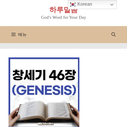
컨
Korean
하루말씀
텐
츠
God's Word for Your Day
로
건
메뉴
너
뛰
기