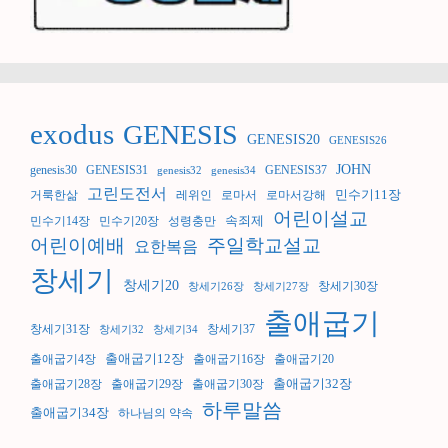
exodus
GENESIS
GENESIS20
GENESIS26
JOHN
genesis30
GENESIS31
GENESIS37
genesis32
genesis34
고린도전서
민수기11장
거룩한삶
레위인
로마서
로마서강해
어린이설교
속죄제
민수기14장
민수기20장
성령충만
어린이예배
주일학교설교
요한복음
창세기
창세기20
창세기30장
창세기26장
창세기27장
출애굽기
창세기31장
창세기37
창세기32
창세기34
출애굽기12장
출애굽기4장
출애굽기16장
출애굽기20
출애굽기32장
출애굽기28장
출애굽기29장
출애굽기30장
하루말씀
출애굽기34장
하나님의 약속