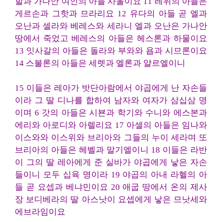
할과 가나안 여인의 아들 사울이요 11 레위의 아들은
게르손과 그핫과 므라리요 12 유다의 아들 곧 엘과
오난과 셀라와 베레스와 세라니 엘과 오난은 가나안
땅에서 죽었고 베레스의 아들은 헤스론과 하물이요
13 잇사갈의 아들은 돌라와 부와와 욥과 시므론이요
14 스불론의 아들은 세렛과 엘론과 얄르엘이니
15 이들은 레아가 밧단아람에서 야곱에게 난 자손들
이라 그 딸 디나를 합하여 남자와 여자가 삼십삼 명
이며 6 갓의 아들은 시뵨과 학기와 수니와 에스본과
에리와 아로디와 아렐리요 17 아셀의 아들은 임나와
이스와와 이스위와 브리아와 그들의 누이 세라며 또
브리아의 아들은 헤벨과 말기엘이니 18 이들은 라반
이 그의 딸 레아에게 준 실바가 야곱에게 낳은 자손
들이니 모두 십육 명이라 19 야곱의 아내 라헬의 아
들 곧 요셉과 베냐민이요 20 애굽 땅에서 온의 제사
장 보디베라의 딸 아스낫이 요셉에게 낳은 므낫세와
에브라임이요