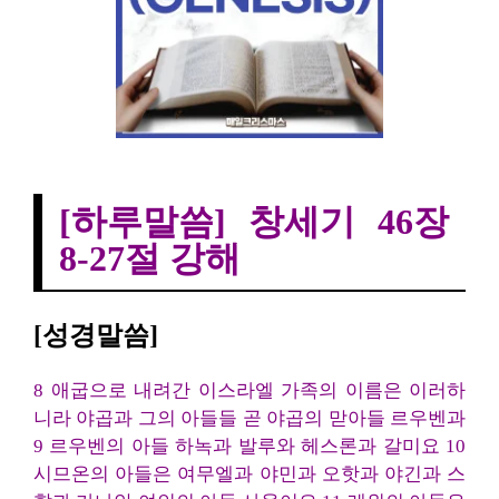
창세기 46장 8-27절 강해
[하루말씀] 창세기 46장
8-27절 강해
[성경말씀]
8 애굽으로 내려간 이스라엘 가족의 이름은 이러하
니라 야곱과 그의 아들들 곧 야곱의 맏아들 르우벤과
9 르우벤의 아들 하녹과 발루와 헤스론과 갈미요 10
시므온의 아들은 여무엘과 야민과 오핫과 야긴과 스