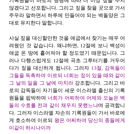
기록원들이 바로의 명령에 따라 더 이상 짚을 주지
않겠다고 선포합니다. 그리고 짚을 찾을 곳으로 가서
주우라 말하면서 하루에 만들어야 되는 벽돌양은 그
대로 유지한다 말합니다.
사실 짚을 대신할만한 것을 애굽에서 찾기는 매우 어
려웠던 것 같습니다. 왜냐하면, 12절에 보니 백성이
애굽 온 땅에 흩어져야 할 정도였기 때문입니다. 그
러나 다행스럽게도 12절에 곡초 그루터기를 거두어
다가 짚을 대신하게 됩니다. 그러자
13절, 감독들이
그들을 독촉하여 이르되
너희는 짚이 있을 때와 같이
그 날의 일을 그 날에 마치라
강조합니다. 그리고 바
로의 감독들이 자기들이 세운 이스라엘 출신의 기록
원들을 핍박하며
너희가 어찌하여 어제와 오늘은 벽
돌의 수효를 전과 같이 채우지 못했느냐
며 공격합니
다. 그러자 이스라엘 자손의 기록원들이 가서 바로에
게 호소하여 이르되
왕은 어찌하여 당신의 종들에게
이같이 하시나이까