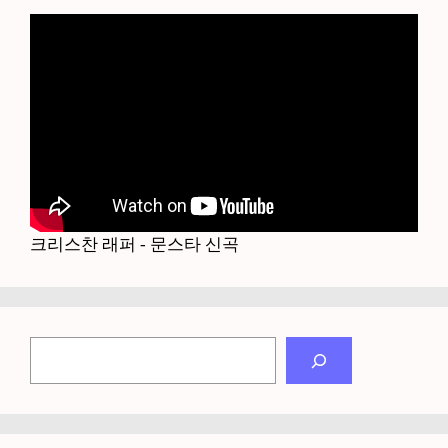
크리스찬 래퍼 - 문스타 신곡
검
색