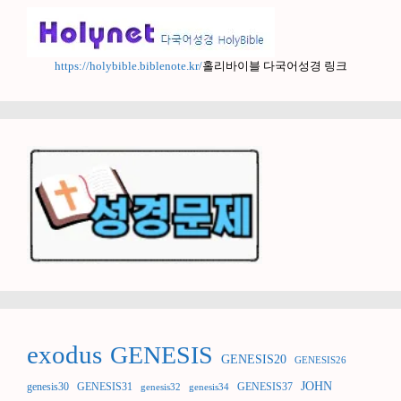
https://holybible.biblenote.kr/
홀리바이블 다국어성경 링크
exodus
GENESIS
GENESIS20
GENESIS26
JOHN
genesis30
GENESIS31
GENESIS37
genesis32
genesis34