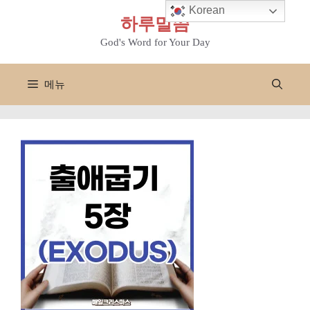
컨
Korean
하루말씀
텐
츠
God's Word for Your Day
로
건
메뉴
너
뛰
기