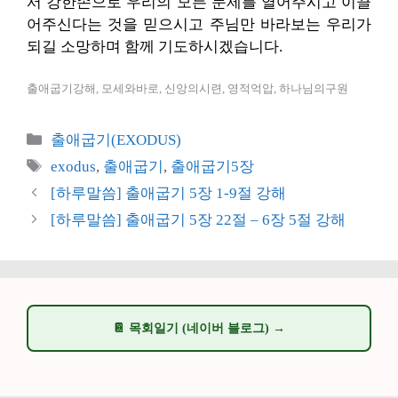
서 강한손으로 우리의 모든 문제를 열어주시고 이끌
어주신다는 것을 믿으시고 주님만 바라보는 우리가
되길 소망하며 함께 기도하시겠습니다.
출애굽기강해, 모세와바로, 신앙의시련, 영적억압, 하나님의구원
카
출애굽기(EXODUS)
테
태
exodus
,
출애굽기
,
출애굽기5장
고
그
[하루말씀] 출애굽기 5장 1-9절 강해
리
[하루말씀] 출애굽기 5장 22절 – 6장 5절 강해
📔 목회일기 (네이버 블로그) →