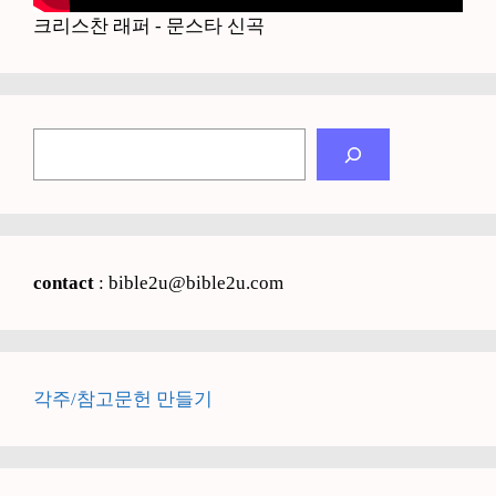
크리스찬 래퍼 - 문스타 신곡
검
색
contact
: bible2u@bible2u.com
각주/참고문헌 만들기