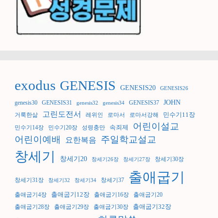
exodus
GENESIS
GENESIS20
GENESIS26
JOHN
genesis30
GENESIS31
GENESIS37
genesis32
genesis34
고린도전서
민수기11장
거룩한삶
레위인
로마서
로마서강해
어린이설교
속죄제
민수기14장
민수기20장
성령충만
어린이예배
주일학교설교
요한복음
창세기
창세기20
창세기30장
창세기26장
창세기27장
출애굽기
창세기31장
창세기37
창세기32
창세기34
출애굽기12장
출애굽기4장
출애굽기16장
출애굽기20
출애굽기32장
출애굽기28장
출애굽기29장
출애굽기30장