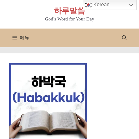
컨
Korean
하루말씀
텐
츠
God's Word for Your Day
로
건
메뉴
너
뛰
기