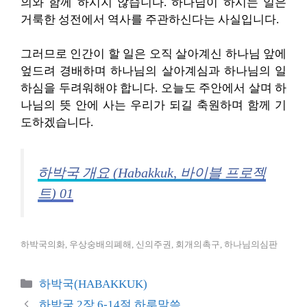
의와 함께 하시지 않습니다. 하나님이 하시는 일은
거룩한 성전에서 역사를 주관하신다는 사실입니다.
그러므로 인간이 할 일은 오직 살아계신 하나님 앞에
엎드려 경배하며 하나님의 살아계심과 하나님의 일
하심을 두려워해야 합니다. 오늘도 주안에서 살며 하
나님의 뜻 안에 사는 우리가 되길 축원하며 함께 기
도하겠습니다.
하박국 개요 (Habakkuk, 바이블 프로젝
트) 01
하박국의화, 우상숭배의폐해, 신의주권, 회개의촉구, 하나님의심판
카
하박국(HABAKKUK)
테
하박국 2장 6-14절 하루말씀