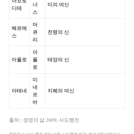
아프로
너
미의 여신
디테
스
머
헤르메
큐
전령의 신
스
리
아
아폴로
폴
태양의 신
로
미
네
아테네
지혜의 여신
르
바
출처 : 생명의 삶 2009, 사도행전