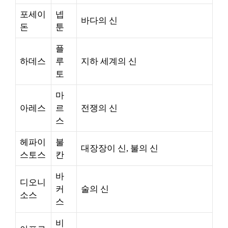
포세이
넵
바다의 신
돈
툰
플
하데스
루
지하 세계의 신
토
마
아레스
르
전쟁의 신
스
헤파이
불
대장장이 신, 불의 신
스토스
칸
바
디오니
커
술의 신
소스
스
비