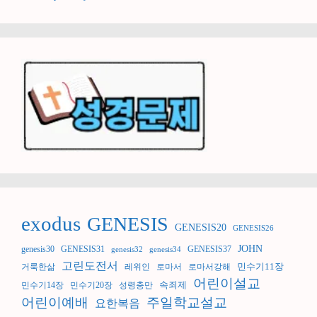
exodus
GENESIS
GENESIS20
GENESIS26
JOHN
genesis30
GENESIS31
GENESIS37
genesis32
genesis34
고린도전서
민수기11장
거룩한삶
레위인
로마서
로마서강해
어린이설교
속죄제
민수기14장
민수기20장
성령충만
어린이예배
주일학교설교
요한복음