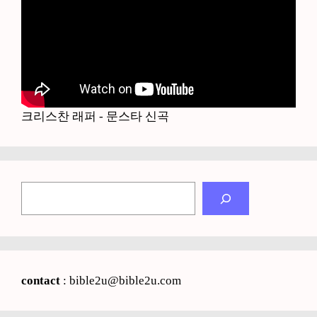
크리스찬 래퍼 - 문스타 신곡
검
색
contact
: bible2u@bible2u.com