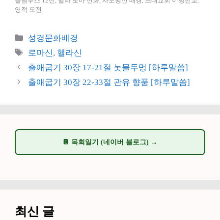
올림푸스 12신, 헬라 로마 신화, 사도행전 배경, 초대교회 이방선교,
영적 도전
카
성경문화배경
테
태
로마신
,
헬라신
고
그
출애굽기 30장 17-21절 놋물두멍 [하루말씀]
리
출애굽기 30장 22-33절 관유 향품 [하루말씀]
📔 목회일기 (네이버 블로그) →
최신 글