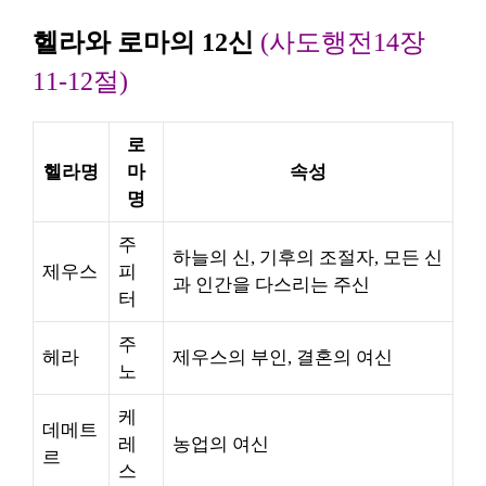
헬라와 로마의 12신
(사도행전14장
11-12절)
로
헬라명
마
속성
명
주
하늘의 신, 기후의 조절자, 모든 신
제우스
피
과 인간을 다스리는 주신
터
주
헤라
제우스의 부인, 결혼의 여신
노
케
데메트
레
농업의 여신
르
스