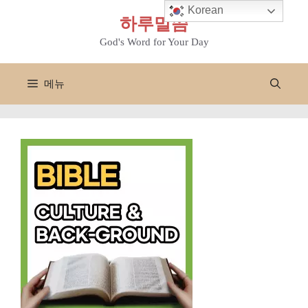
컨
Korean
하루말씀
텐
츠
God's Word for Your Day
로
건
메뉴
너
뛰
기