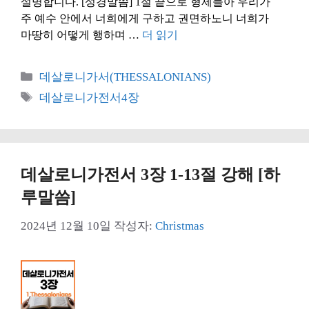
설명합니다. [성경말씀] 1절 끝으로 형제들아 우리가
주 예수 안에서 너희에게 구하고 권면하노니 너희가
마땅히 어떻게 행하며 …
더 읽기
카
데살로니가서(THESSALONIANS)
테
태
데살로니가전서4장
고
그
리
데살로니가전서 3장 1-13절 강해 [하
루말씀]
2024년 12월 10일
작성자:
Christmas