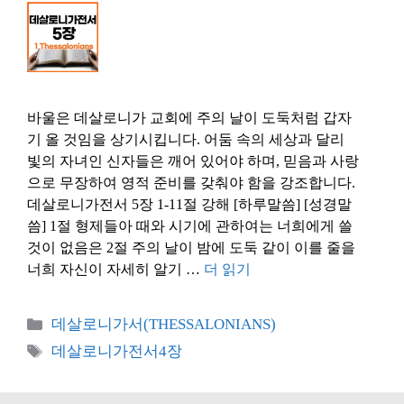
바울은 데살로니가 교회에 주의 날이 도둑처럼 갑자
기 올 것임을 상기시킵니다. 어둠 속의 세상과 달리
빛의 자녀인 신자들은 깨어 있어야 하며, 믿음과 사랑
으로 무장하여 영적 준비를 갖춰야 함을 강조합니다.
데살로니가전서 5장 1-11절 강해 [하루말씀] [성경말
씀] 1절 형제들아 때와 시기에 관하여는 너희에게 쓸
것이 없음은 2절 주의 날이 밤에 도둑 같이 이를 줄을
너희 자신이 자세히 알기 …
더 읽기
카
데살로니가서(THESSALONIANS)
테
태
데살로니가전서4장
고
그
리