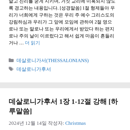
말고 진리를 굳게 지키며, 거짓 교리에 미혹되지 않도
록 경고하는 내용입니다. [성경말씀] 1절 형제들아 우
리가 너희에게 구하는 것은 우리 주 예수 그리스도의
강림하심과 우리가 그 앞에 모임에 관하여 2절 영으
로나 또는 말로나 또는 우리에게서 받았다 하는 편지
로나 주의 날이 이르렀다고 해서 쉽게 마음이 흔들리
거나 …
더 읽기
카
데살로니가서(THESSALONIANS)
테
태
데살로니가후서
고
그
리
데살로니가후서 1장 1-12절 강해 [하
루말씀]
2024년 12월 14일
작성자:
Christmas