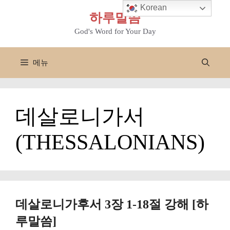
컨
Korean
하루말씀
텐
츠
God's Word for Your Day
로
건
메뉴
너
뛰
기
데살로니가서
(THESSALONIANS)
데살로니가후서 3장 1-18절 강해 [하
루말씀]