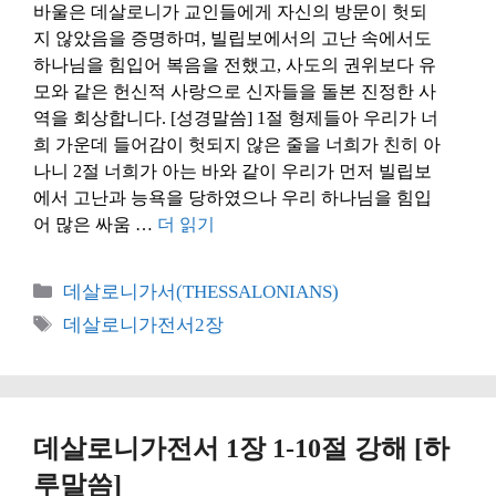
바울은 데살로니가 교인들에게 자신의 방문이 헛되
지 않았음을 증명하며, 빌립보에서의 고난 속에서도
하나님을 힘입어 복음을 전했고, 사도의 권위보다 유
모와 같은 헌신적 사랑으로 신자들을 돌본 진정한 사
역을 회상합니다. [성경말씀] 1절 형제들아 우리가 너
희 가운데 들어감이 헛되지 않은 줄을 너희가 친히 아
나니 2절 너희가 아는 바와 같이 우리가 먼저 빌립보
에서 고난과 능욕을 당하였으나 우리 하나님을 힘입
어 많은 싸움 …
더 읽기
카
데살로니가서(THESSALONIANS)
테
태
데살로니가전서2장
고
그
리
데살로니가전서 1장 1-10절 강해 [하
루말씀]