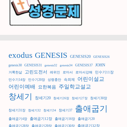
exodus
GENESIS
GENESIS20
GENESIS26
JOHN
genesis30
GENESIS31
GENESIS37
genesis32
genesis34
고린도전서
민수기11장
거룩한삶
레위인
로마서
로마서강해
어린이설교
속죄제
민수기14장
민수기20장
성령충만
어린이예배
주일학교설교
요한복음
창세기
창세기20
창세기30장
창세기26장
창세기27장
출애굽기
창세기31장
창세기37
창세기32
창세기34
출애굽기12장
출애굽기4장
출애굽기16장
출애굽기20
출애굽기32장
출애굽기28장
출애굽기29장
출애굽기30장