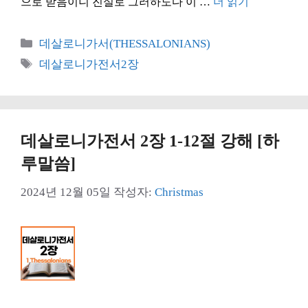
으로 받음이니 진실로 그러하도다 이 …
더 읽기
카
데살로니가서(THESSALONIANS)
테
태
데살로니가전서2장
고
그
리
데살로니가전서 2장 1-12절 강해 [하
루말씀]
2024년 12월 05일
작성자:
Christmas