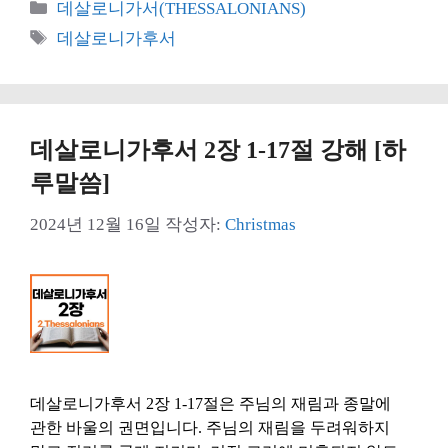
카
데살로니가서(THESSALONIANS)
테
태
데살로니가후서
고
그
리
데살로니가후서 2장 1-17절 강해 [하
루말씀]
2024년 12월 16일
작성자:
Christmas
데살로니가후서 2장 1-17절은 주님의 재림과 종말에
관한 바울의 권면입니다. 주님의 재림을 두려워하지