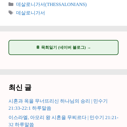
카
데살로니가서(THESSALONIANS)
테
태
데살로니가서
고
그
리
📔 목회일기 (네이버 블로그) →
최신 글
시혼과 옥을 무너뜨리신 하나님의 승리 | 민수기
21:33-22:1 하루말씀
이스라엘, 아모리 왕 시혼을 무찌르다 | 민수기 21:21-
32 하루말씀