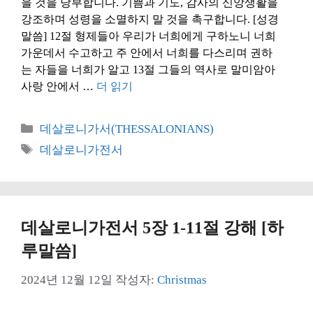
을 것을 당부합니다. 기쁨과 기도, 감사의 신앙생활을
강조하며 성령을 소멸하지 말 것을 촉구합니다. [성경
말씀] 12절 형제들아 우리가 너희에게 구하노니 너희
가운데서 수고하고 주 안에서 너희를 다스리며 권하
는 자들을 너희가 알고 13절 그들의 역사로 말미암아
사랑 안에서 …
더 읽기
카
데살로니가서(THESSALONIANS)
테
태
데살로니가전서
고
그
리
데살로니가전서 5장 1-11절 강해 [하
루말씀]
2024년 12월 12일
작성자:
Christmas