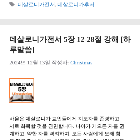
테
태
데살로니가전서
,
데살로니가후서
고
그
리
데살로니가전서 5장 12-28절 강해 [하
루말씀]
2024년 12월 13일
작성자:
Christmas
바울은 데살로니가 교인들에게 지도자를 존경하고
서로 화목할 것을 권면합니다. 나아가 게으른 자를 권
계하고, 약한 자를 격려하며, 모든 사람에게 오래 참