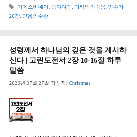
테
태
가데스바네아
,
광야여정
,
미리암의죽음
,
민수기
고
그
20장
,
믿음의순종
리
성령께서 하나님의 깊은 것을 계시하
신다 | 고린도전서 2장 10-16절 하루
말씀
2026년 07월 27일
작성자:
Christmas