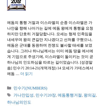
에돔의 통행 거절과 이스라엘의 순종 이스라엘은 가
나안을 향해 나아가는 길에 에돔 왕에게 통행을 요청
하지만 단호히 거절당합니다. 모세는 형제 민족임을
내세우며 왕의 큰길만 지나겠다고 선처를 구했으나,
에돔은 군대를 동원하며 전쟁도 불사할 태세를 보였
습니다. 그러나 하나님께서는 이미 에돔 땅을 에서에
게 기업으로 주셨기에, 이스라엘이 돌이키는 것이 곧
하나님의 인도하심을 따르는 길이었습니다. [성경말
씀] 민수기 20:14-21(개역개정) 14 모세가 가데스에서
에돔 …
더 읽기
카
민수기(NUMBERS)
테
태
가나안입성
,
민수기20장
,
에돔통행거절
,
왕의길
,
고
그
하나님의인도
리