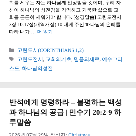
회를 세우는 자는 하나님께 인정받을 것이며, 우리 자
신이 하나님의 성전임을 기억하고 거룩한 삶으로 교
회를 든든히 세워가야 합니다. [성경말씀] 고린도전서
3장 10-17절(개역개정) 10 내게 주신 하나님의 은혜를
따라 내가 …
더 읽기
카
고린도서(CORINTHIANS 1,2)
테
태
고린도전서
,
교회의기초
,
믿음의재료
,
예수그리
고
그
스도
,
하나님의성전
리
반석에게 명령하라 – 불평하는 백성
과 하나님의 공급 | 민수기 20:2-9 하
루말씀
2026년 07월 29일
작성자:
Christmas