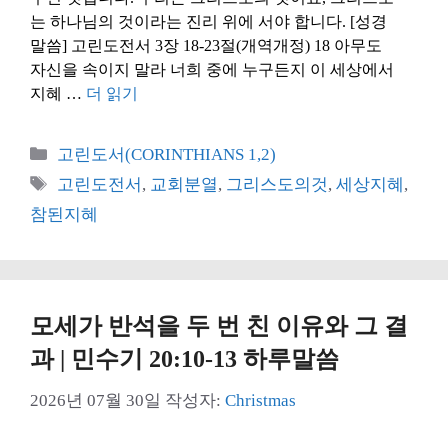
는 하나님의 것이라는 진리 위에 서야 합니다. [성경
말씀] 고린도전서 3장 18-23절(개역개정) 18 아무도
자신을 속이지 말라 너희 중에 누구든지 이 세상에서
지혜 …
더 읽기
카
고린도서(CORINTHIANS 1,2)
테
태
고린도전서
,
교회분열
,
그리스도의것
,
세상지혜
,
고
그
참된지혜
리
모세가 반석을 두 번 친 이유와 그 결
과 | 민수기 20:10-13 하루말씀
2026년 07월 30일
작성자:
Christmas