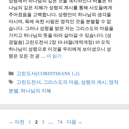
성령께서 하나님의 깊은 것을 계시하신다 바울은 하
나님의 깊은 지혜가 성령의 계시를 통해 사도들에게
주어졌음을 고백합니다. 성령만이 하나님의 생각을
아시며, 육에 속한 사람은 영적인 것을 분별할 수 없
습니다. 그러나 성령을 받은 자는 그리스도의 마음을
가지고 하나님의 뜻을 따라 살아갈 수 있습니다. [성
경말씀] 고린도전서 2장 10-16절(개역개정) 10 오직
하나님이 성령으로 이것을 우리에게 보이셨으니 성
령은 모든 것 곧 …
더 읽기
카
고린도서(CORINTHIANS 1,2)
테
태
고린도전서
,
그리스도의 마음
,
성령의 계시
,
영적
고
그
분별
,
하나님의 지혜
리
페
페
페
페
←
이전
1
2
3
…
74
다음
→
이
이
이
이