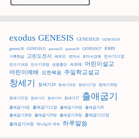
exodus
GENESIS
GENESIS20
GENESIS26
JOHN
genesis30
GENESIS31
GENESIS37
genesis32
genesis34
고린도전서
민수기11장
거룩한삶
레위인
로마서
로마서강해
어린이설교
속죄제
민수기14장
민수기20장
성령충만
어린이예배
주일학교설교
요한복음
창세기
창세기20
창세기30장
창세기26장
창세기27장
출애굽기
창세기31장
창세기37
창세기32
창세기34
출애굽기12장
출애굽기4장
출애굽기16장
출애굽기20
출애굽기32장
출애굽기28장
출애굽기29장
출애굽기30장
하루말씀
출애굽기34장
하나님의 약속