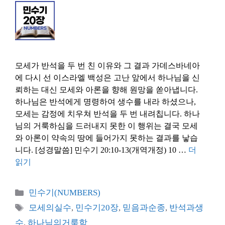
모세가 반석을 두 번 친 이유와 그 결과 가데스바네아
에 다시 선 이스라엘 백성은 고난 앞에서 하나님을 신
뢰하는 대신 모세와 아론을 향해 원망을 쏟아냅니다.
하나님은 반석에게 명령하여 생수를 내라 하셨으나,
모세는 감정에 치우쳐 반석을 두 번 내려칩니다. 하나
님의 거룩하심을 드러내지 못한 이 행위는 결국 모세
와 아론이 약속의 땅에 들어가지 못하는 결과를 낳습
니다. [성경말씀] 민수기 20:10-13(개역개정) 10 …
더
읽기
카
민수기(NUMBERS)
테
태
모세의실수
,
민수기20장
,
믿음과순종
,
반석과생
고
그
수
,
하나님의거룩함