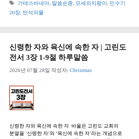
테
태
가데스바네아
,
말씀순종
,
모세의지팡이
,
민수기
고
그
20장
,
반석의물
리
신령한 자와 육신에 속한 자 | 고린도
전서 3장 1-9절 하루말씀
2026년 07월 28일
작성자:
Christmas
신령한 자와 육신에 속한 자 바울은 고린도 교회의
분열을 ‘신령한 자’와 ‘육신에 속한 자’라는 개념으로