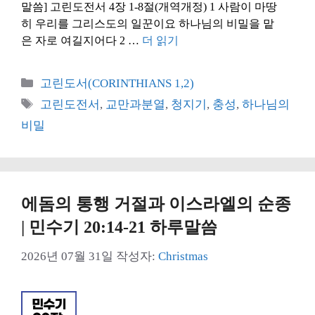
말씀] 고린도전서 4장 1-8절(개역개정) 1 사람이 마땅
히 우리를 그리스도의 일꾼이요 하나님의 비밀을 맡
은 자로 여길지어다 2 …
더 읽기
카
고린도서(CORINTHIANS 1,2)
테
태
고린도전서
,
교만과분열
,
청지기
,
충성
,
하나님의
고
그
비밀
리
에돔의 통행 거절과 이스라엘의 순종
| 민수기 20:14-21 하루말씀
2026년 07월 31일
작성자:
Christmas