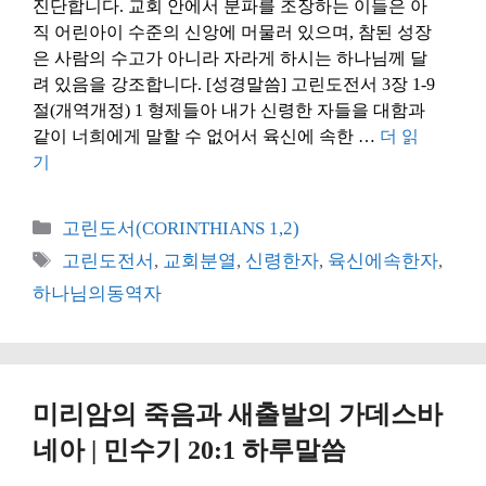
진단합니다. 교회 안에서 분파를 조장하는 이들은 아
직 어린아이 수준의 신앙에 머물러 있으며, 참된 성장
은 사람의 수고가 아니라 자라게 하시는 하나님께 달
려 있음을 강조합니다. [성경말씀] 고린도전서 3장 1-9
절(개역개정) 1 형제들아 내가 신령한 자들을 대함과
같이 너희에게 말할 수 없어서 육신에 속한 …
더 읽
기
카
고린도서(CORINTHIANS 1,2)
테
태
고린도전서
,
교회분열
,
신령한자
,
육신에속한자
,
고
그
하나님의동역자
리
미리암의 죽음과 새출발의 가데스바
네아 | 민수기 20:1 하루말씀