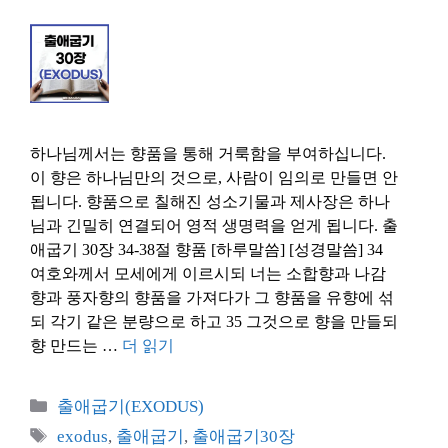
하나님께서는 향품을 통해 거룩함을 부여하십니다.
이 향은 하나님만의 것으로, 사람이 임의로 만들면 안
됩니다. 향품으로 칠해진 성소기물과 제사장은 하나
님과 긴밀히 연결되어 영적 생명력을 얻게 됩니다. 출
애굽기 30장 34-38절 향품 [하루말씀] [성경말씀] 34
여호와께서 모세에게 이르시되 너는 소합향과 나감
향과 풍자향의 향품을 가져다가 그 향품을 유향에 섞
되 각기 같은 분량으로 하고 35 그것으로 향을 만들되
향 만드는 …
더 읽기
카
출애굽기(EXODUS)
테
태
exodus
,
출애굽기
,
출애굽기30장