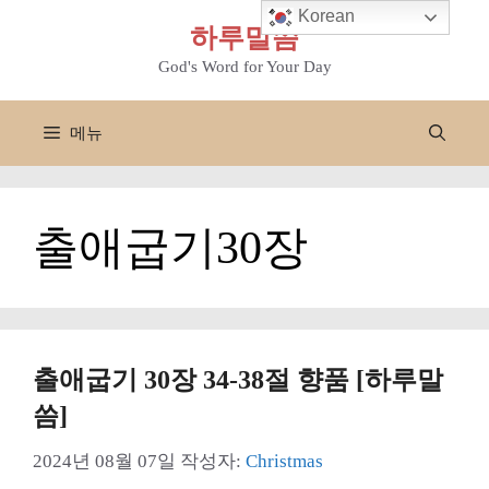
컨
Korean
하루말씀
텐
츠
God's Word for Your Day
로
건
메뉴
너
뛰
기
출애굽기30장
출애굽기 30장 34-38절 향품 [하루말
씀]
2024년 08월 07일
작성자:
Christmas