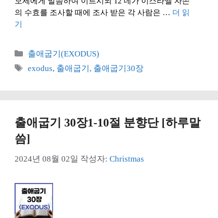
모세에게 말씀하여 이르시되 12 네가 이스라엘 자손
의 수효를 조사할 때에 조사 받은 각 사람은 …
더 읽
기
카
출애굽기(EXODUS)
테
태
exodus
,
출애굽기
,
출애굽기30장
고
그
리
출애굽기 30장1-10절 분향단 [하루말
씀]
2024년 08월 02일
작성자:
Christmas