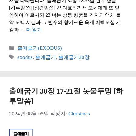
재를 나타냅니다. 출애굽기 30장 22-33절 관유 향품
[하루말씀] [성경말씀] 22 여호와께서 모세에게 또 말
씀하여 이르시되 23 너는 상등 향품을 가지되 액체 몰
약 오백 세겔과 그 반수의 향기로운 육계 이백오십 세
겔과 …
더 읽기
카
출애굽기(EXODUS)
테
태
exodus
,
출애굽기
,
출애굽기30장
고
그
리
출애굽기 30장 17-21절 놋물두멍 [하
루말씀]
2024년 08월 05일
작성자:
Christmas