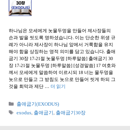
하나님은 모세에게 놋물두멍을 만들어 제사장들의
손과 발을 씻도록 명하셨습니다. 이는 단순한 위생 규
례가 아니라 제사장이 하나님 앞에서 거룩함을 유지
해야 함을 상징하는 영적 의미를 담고 있습니다. 출애
굽기 30장 17-21절 놋물두멍 [하루말씀] 출애굽기 30
장 17-21절 놋물두멍 [하루말씀] [성경말씀] 17 여호와
께서 모세에게 말씀하여 이르시되 18 너는 물두멍을
놋으로 만들고 그 받침도 놋으로 만들어 씻게 하되 그
것을 회막과 제단 …
더 읽기
카
출애굽기(EXODUS)
테
태
exodus
,
출애굽기
,
출애굽기30장
고
그
리