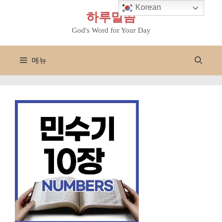
컨
Korean
하루말씀
텐
츠
God's Word for Your Day
로
건
메뉴
너
뛰
기