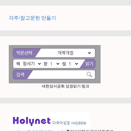
각주/참고문헌 만들기
대한성서공회 성경읽기 링크