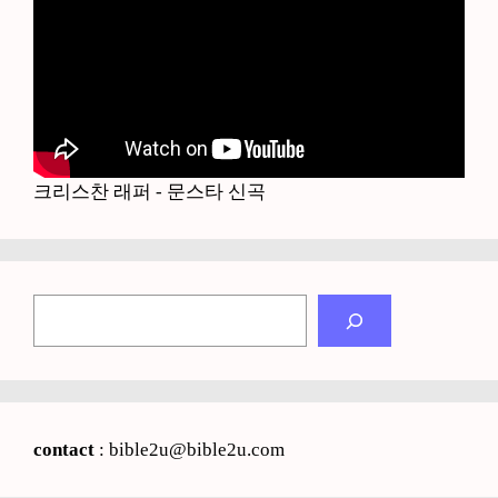
크리스찬 래퍼 - 문스타 신곡
검
색
contact
: bible2u@bible2u.com