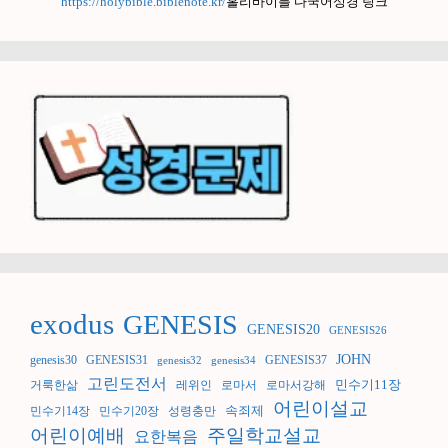
https://holybible.biblenote.kr/
홀리바이블 다국어성경 링크
exodus
GENESIS
GENESIS20
GENESIS26
JOHN
genesis30
GENESIS31
GENESIS37
genesis32
genesis34
고린도전서
민수기11장
거룩한삶
레위인
로마서
로마서강해
어린이설교
속죄제
민수기14장
민수기20장
성령충만
어린이예배
주일학교설교
요한복음