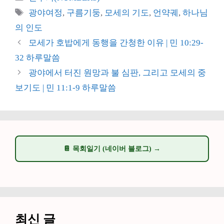
테
태
광야여정
,
구름기둥
,
모세의 기도
,
언약궤
,
하나님
고
그
의 인도
리
모세가 호밥에게 동행을 간청한 이유 | 민 10:29-
32 하루말씀
광야에서 터진 원망과 불 심판, 그리고 모세의 중
보기도 | 민 11:1-9 하루말씀
📔 목회일기 (네이버 블로그) →
최신 글