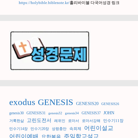
https://holybible.biblenote.kr/
홀리바이블 다국어성경 링크
exodus
GENESIS
GENESIS20
GENESIS26
JOHN
genesis30
GENESIS31
GENESIS37
genesis32
genesis34
고린도전서
민수기11장
거룩한삶
레위인
로마서
로마서강해
어린이설교
속죄제
민수기14장
민수기20장
성령충만
어린이예배
주일학교설교
요한복음