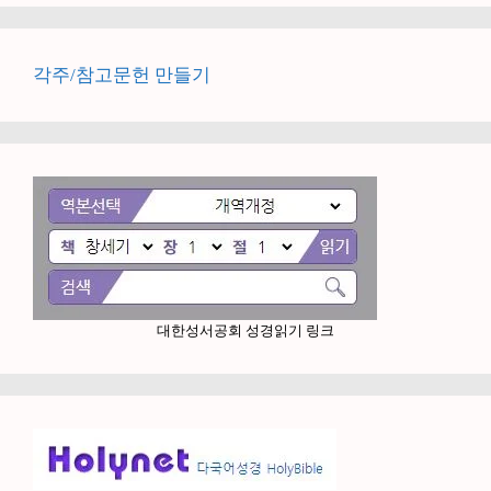
각주/참고문헌 만들기
대한성서공회 성경읽기 링크