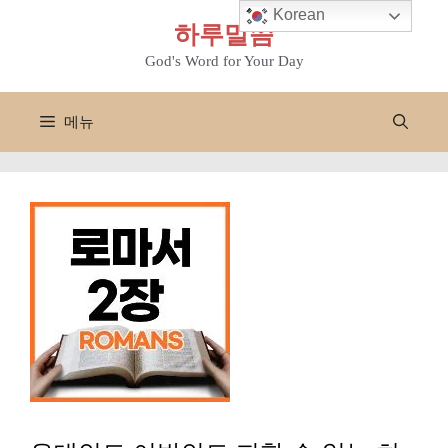
컨
Korean
하루말씀
텐
츠
God's Word for Your Day
로
건
메뉴
너
뛰
기