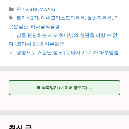
카
로마서(ROMANS)
테
태
로마서2장
,
예수그리스도의복음
,
율법과복음
,
의
고
그
로운심판
,
하나님의공평
리
남을 판단하는 자도 하나님의 심판을 피할 수 없
다 | 로마서 2:1-8 하루말씀
성령으로 거듭난 성도 | 로마서 2:17-29 하루말씀
📔 목회일기 (네이버 블로그) →
최신 글