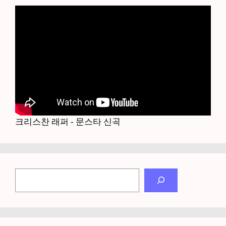
크리스찬 래퍼 - 문스타 신곡
검
색