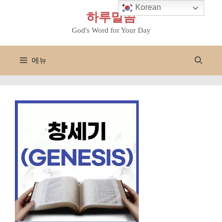
컨
Korean
하루말씀
텐
츠
God's Word for Your Day
로
건
메뉴
너
뛰
기