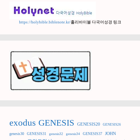
https://holybible.biblenote.kr/
홀리바이블 다국어성경 링크
exodus
GENESIS
GENESIS20
GENESIS26
JOHN
genesis30
GENESIS31
GENESIS37
genesis32
genesis34