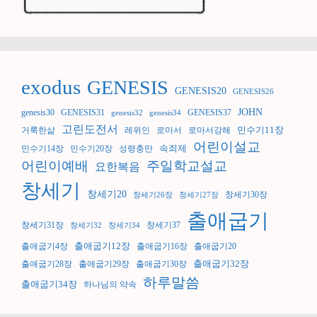
exodus
GENESIS
GENESIS20
GENESIS26
JOHN
genesis30
GENESIS31
GENESIS37
genesis32
genesis34
고린도전서
민수기11장
거룩한삶
레위인
로마서
로마서강해
어린이설교
속죄제
민수기14장
민수기20장
성령충만
어린이예배
주일학교설교
요한복음
창세기
창세기20
창세기30장
창세기26장
창세기27장
출애굽기
창세기31장
창세기37
창세기32
창세기34
출애굽기12장
출애굽기4장
출애굽기16장
출애굽기20
출애굽기32장
출애굽기28장
출애굽기29장
출애굽기30장
하루말씀
출애굽기34장
하나님의 약속