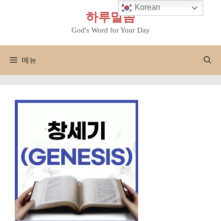
컨
Korean
하루말씀
텐
츠
God's Word for Your Day
로
건
메뉴
너
뛰
기