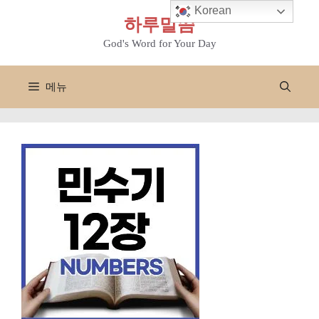
컨
Korean
하루말씀
텐
츠
God's Word for Your Day
로
건
메뉴
너
뛰
기