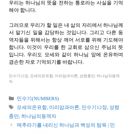
우리는 하나님의 뜻을 전하는 통로라는 사실을 기억
해야 합니다.
그러므로 우리가 할 일은 내 삶의 자리에서 하나님께
서 맡기신 일을 감당하는 것입니다. 그리고 다른 동
역자들을 위해서는 항상 깨어 서로를 위해 기도해야
합니다. 이것이 우리를 한 교회로 삼으신 주님의 뜻
입니다. 우리도 모세와 같이 하나님 앞에 온유하며
겸손한 자로 기억되기를 바랍니다.
민수기12장, 모세의온유함, 미리암과아론, 성령충만, 하나님의동역
자
카
민수기(NUMBERS)
테
태
모세의온유함
,
미리암과아론
,
민수기12장
,
성령
고
그
충만
,
하나님의동역자
리
메추라기를 내리신 하나님과 백성의 탐욕 | 민