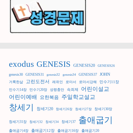
exodus
GENESIS
GENESIS20
GENESIS26
JOHN
genesis30
GENESIS31
GENESIS37
genesis32
genesis34
고린도전서
민수기11장
거룩한삶
레위인
로마서
로마서강해
어린이설교
속죄제
민수기14장
민수기20장
성령충만
어린이예배
주일학교설교
요한복음
창세기
창세기20
창세기30장
창세기26장
창세기27장
출애굽기
창세기31장
창세기37
창세기32
창세기34
출애굽기12장
출애굽기4장
출애굽기16장
출애굽기20