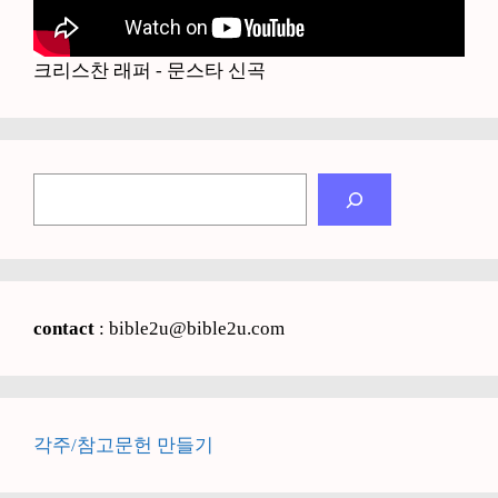
크리스찬 래퍼 - 문스타 신곡
검
색
contact
: bible2u@bible2u.com
각주/참고문헌 만들기