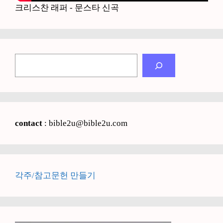
크리스찬 래퍼 - 문스타 신곡
검
색
contact
: bible2u@bible2u.com
각주/참고문헌 만들기