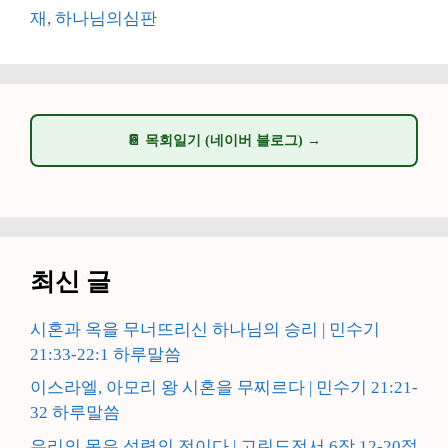
고
그
재
,
하나님의심판
리
📔 목회일기 (네이버 블로그) →
최신 글
시혼과 옥을 무너뜨리신 하나님의 승리 | 민수기
21:33-22:1 하루말씀
이스라엘, 아모리 왕 시혼을 무찌르다 | 민수기 21:21-
32 하루말씀
우리의 몸은 성령의 전이다 | 고린도전서 6장 12-20절