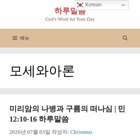
컨
Korean
하루말씀
텐
츠
God's Word for Your Day
로
건
메뉴
너
뛰
기
모세와아론
미리암의 나병과 구름의 떠나심 | 민
12:10-16 하루말씀
2026년 07월 03일
작성자:
Christmas