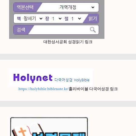
대한성서공회 성경읽기 링크
https://holybible.biblenote.kr/
홀리바이블 다국어성경 링크