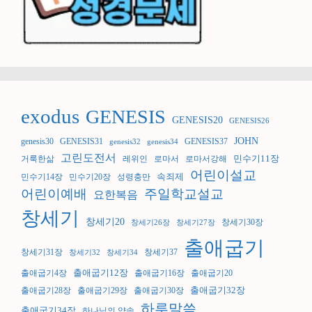
exodus
GENESIS
GENESIS20
GENESIS26
JOHN
genesis30
GENESIS31
GENESIS37
genesis32
genesis34
고린도전서
민수기11장
거룩한삶
레위인
로마서
로마서강해
어린이설교
속죄제
민수기14장
민수기20장
성령충만
어린이예배
주일학교설교
요한복음
창세기
창세기20
창세기30장
창세기26장
창세기27장
출애굽기
창세기31장
창세기37
창세기32
창세기34
출애굽기12장
출애굽기4장
출애굽기16장
출애굽기20
출애굽기32장
출애굽기28장
출애굽기29장
출애굽기30장
하루말씀
출애굽기34장
하나님의 약속