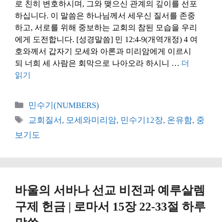
로 친히 변호하시며, 그와 맺으신 관계의 깊이를 선포
하십니다. 이 말씀은 하나님께서 세우신 질서를 존중
하고, 서로를 위해 중보하는 교회의 참된 모습을 우리
에게 도전합니다. [성경말씀] 민 12:4-9(개역개정) 4 여
호와께서 갑자기 모세와 아론과 미리암에게 이르시
되 너희 세 사람은 회막으로 나아오라 하시니 …
더
읽기
카
민수기(NUMBERS)
테
태
교회질서
,
모세와미리암
,
민수기12장
,
온유함
,
중
고
그
보기도
리
바울의 서바나 선교 비전과 예루살렘
구제 헌금 | 로마서 15장 22-33절 하루