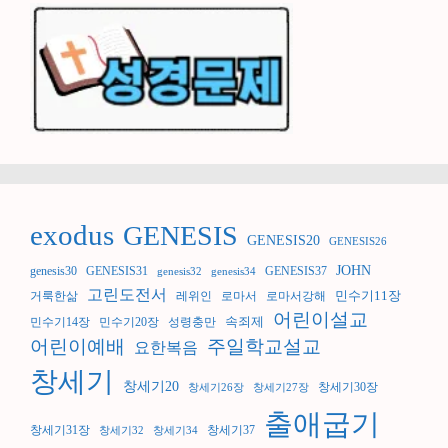
exodus
GENESIS
GENESIS20
GENESIS26
JOHN
genesis30
GENESIS31
GENESIS37
genesis32
genesis34
고린도전서
민수기11장
거룩한삶
레위인
로마서
로마서강해
어린이설교
속죄제
민수기14장
민수기20장
성령충만
어린이예배
주일학교설교
요한복음
창세기
창세기20
창세기30장
창세기26장
창세기27장
출애굽기
창세기31장
창세기37
창세기32
창세기34