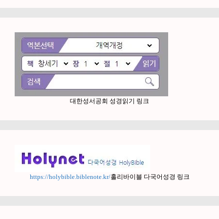
대한성서공회 성경읽기 링크
https://holybible.biblenote.kr/
홀리바이블 다국어성경 링크