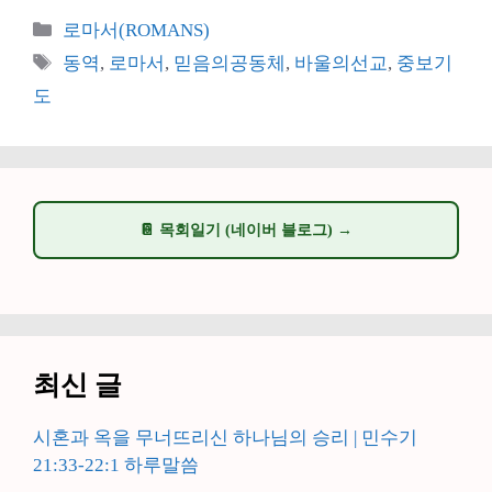
카
로마서(ROMANS)
테
태
동역
,
로마서
,
믿음의공동체
,
바울의선교
,
중보기
고
그
도
리
📔 목회일기 (네이버 블로그) →
최신 글
시혼과 옥을 무너뜨리신 하나님의 승리 | 민수기
21:33-22:1 하루말씀